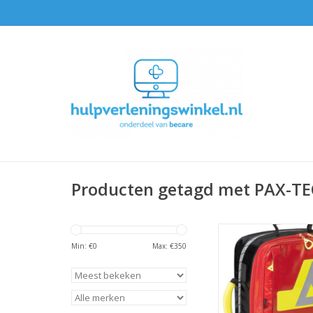
Producten getagd met PAX-TE
Feldberg S
Min: €
0
Max: €
350
Afmetingen: 48x3
Gewicht: 2,2 
TOEVOEGEN AAN WI