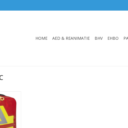
HOME
AED & REANIMATIE
BHV
EHBO
P
C
AN
9x18 cm
kg
NKELWAGEN