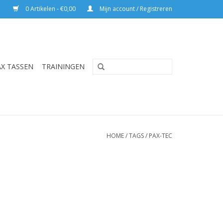
0 Artikelen - €0,00
Mijn account / Registreren
AX TASSEN
TRAININGEN
HOME
/
TAGS
/
PAX-TEC