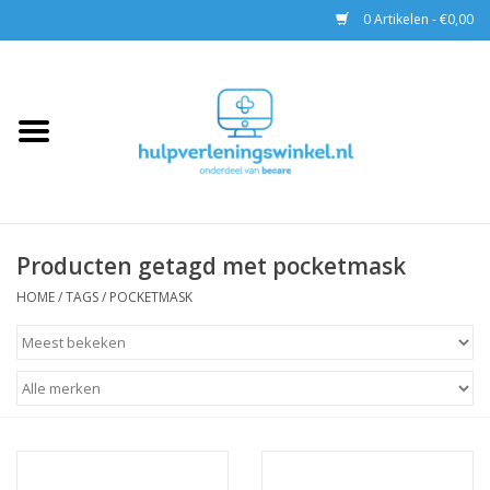
0 Artikelen - €0,00
Home
AED & Reanimatie
BHV
Producten getagd met pocketmask
EHBO
HOME
/
TAGS
/
POCKETMASK
Pax tassen
Trainingen