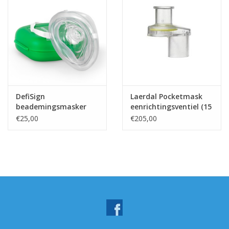
DefiSign
Laerdal Pocketmask
beademingsmasker
eenrichtingsventiel (15
stuks)
€25,00
€205,00