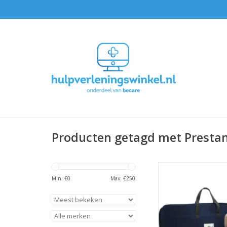
Producten getagd met Presta
Deze Prestan reanim
kind beschikt ov
Min: €
0
Max: €
250
reanimatiemonitor
klikkermechani
TOEVOEGEN AAN WI