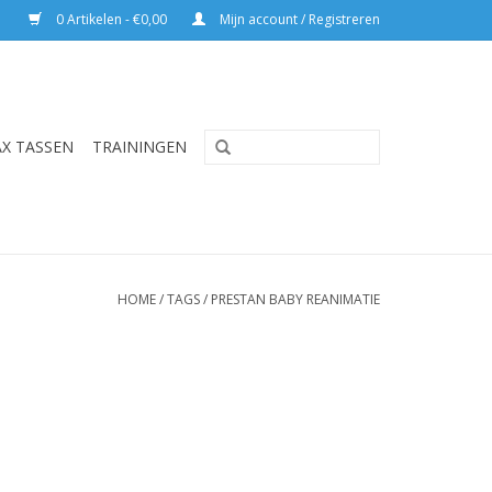
0 Artikelen - €0,00
Mijn account / Registreren
AX TASSEN
TRAININGEN
HOME
/
TAGS
/
PRESTAN BABY REANIMATIE