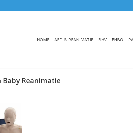
HOME
AED & REANIMATIE
BHV
EHBO
P
n Baby Reanimatie
atietorso
er een
 en een
sme.
NKELWAGEN