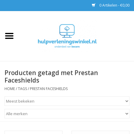
0 Artikelen - €0,00
Home
AED & Reanimatie
BHV
Producten getagd met Prestan
Faceshields
EHBO
HOME
/
TAGS
/
PRESTAN FACESHIELDS
Pax tassen
Trainingen