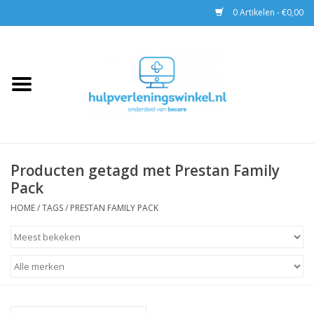
0 Artikelen - €0,00
Home
AED & Reanimatie
BHV
Producten getagd met Prestan Family
Pack
EHBO
HOME
/
TAGS
/
PRESTAN FAMILY PACK
Pax tassen
Trainingen