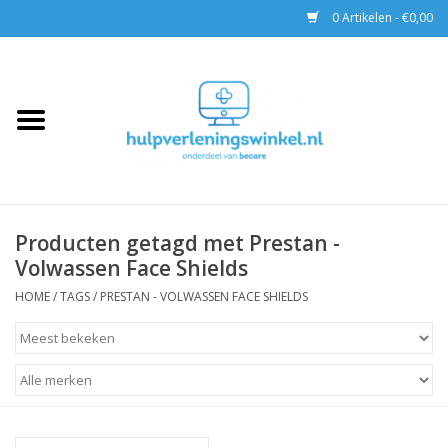
0 Artikelen - €0,00
Home
AED & Reanimatie
BHV
Producten getagd met Prestan -
Volwassen Face Shields
EHBO
HOME
/
TAGS
/
PRESTAN - VOLWASSEN FACE SHIELDS
Pax tassen
Trainingen