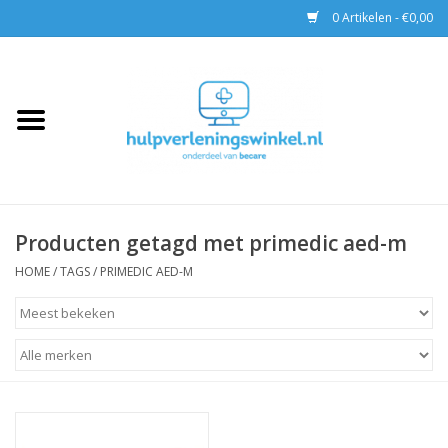
0 Artikelen - €0,00
Home
AED & Reanimatie
BHV
Producten getagd met primedic aed-m
EHBO
HOME
/
TAGS
/
PRIMEDIC AED-M
Pax tassen
Trainingen