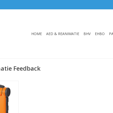
HOME
AED & REANIMATIE
BHV
EHBO
P
atie Feedback
ac Science
G5
NKELWAGEN