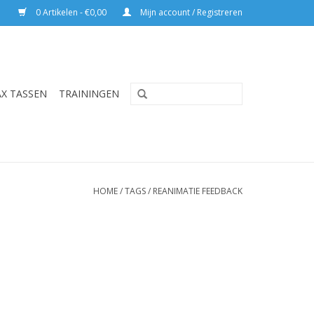
0 Artikelen - €0,00
Mijn account / Registreren
AX TASSEN
TRAININGEN
HOME
/
TAGS
/
REANIMATIE FEEDBACK