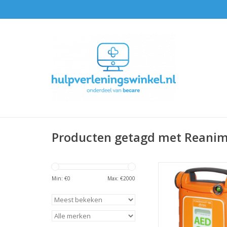
Producten getagd met Reanim
De meertalige Cardi
Powerheart 
Min: €
0
Max: €
2000
TOEVOEGEN AAN WI