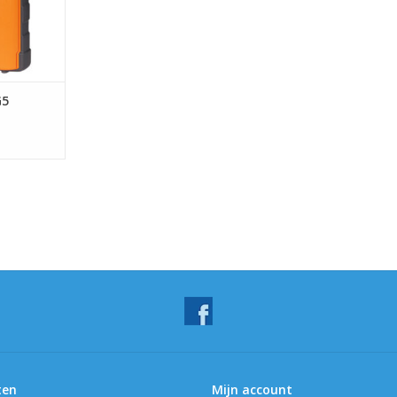
G5
ten
Mijn account