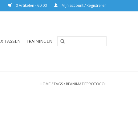
0 Artikelen - €0,00
Mijn account / Registreren
AX TASSEN
TRAININGEN
HOME
/
TAGS
/
REANIMATIEPROTOCOL