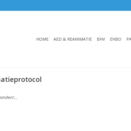
HOME
AED & REANIMATIE
BHV
EHBO
P
atieprotocol
onden!...