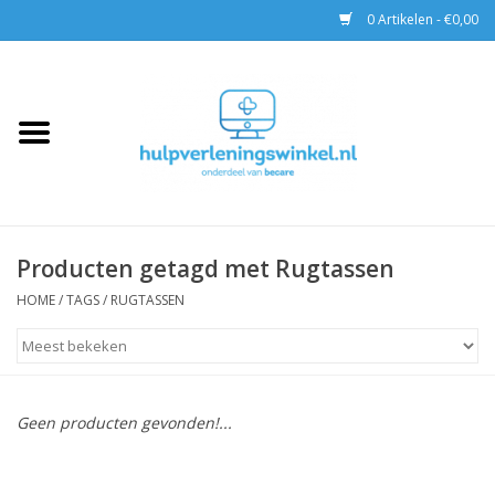
0 Artikelen - €0,00
Home
AED & Reanimatie
BHV
Producten getagd met Rugtassen
EHBO
HOME
/
TAGS
/
RUGTASSEN
Pax tassen
Trainingen
Geen producten gevonden!...