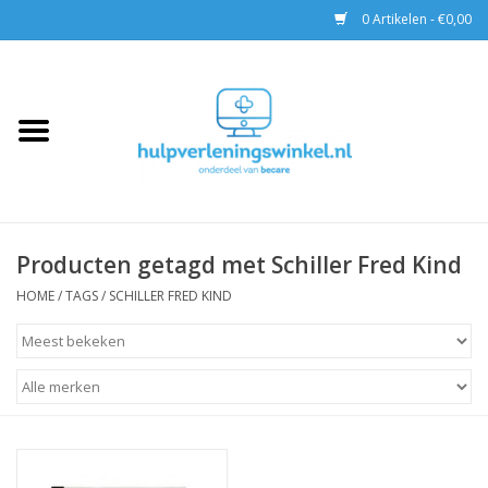
0 Artikelen - €0,00
Home
AED & Reanimatie
BHV
Producten getagd met Schiller Fred Kind
EHBO
HOME
/
TAGS
/
SCHILLER FRED KIND
Pax tassen
Trainingen