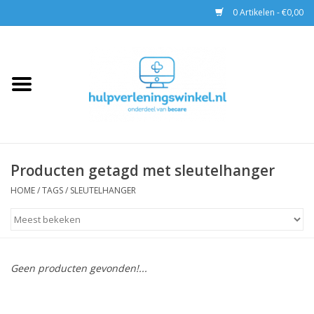
0 Artikelen - €0,00
Home
AED & Reanimatie
BHV
Producten getagd met sleutelhanger
EHBO
HOME
/
TAGS
/
SLEUTELHANGER
Pax tassen
Trainingen
Geen producten gevonden!...