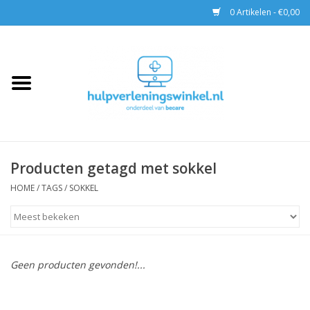
0 Artikelen - €0,00
Home
AED & Reanimatie
BHV
Producten getagd met sokkel
EHBO
HOME
/
TAGS
/
SOKKEL
Pax tassen
Trainingen
Geen producten gevonden!...