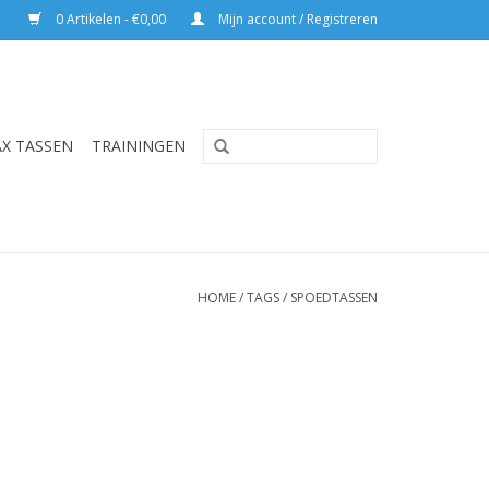
0 Artikelen - €0,00
Mijn account / Registreren
AX TASSEN
TRAININGEN
HOME
/
TAGS
/
SPOEDTASSEN