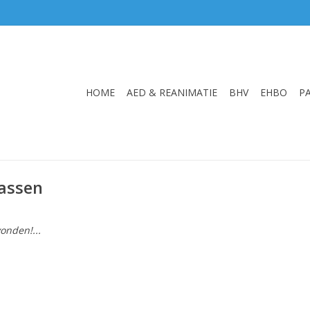
HOME
AED & REANIMATIE
BHV
EHBO
P
assen
onden!...