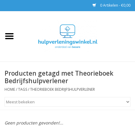
0 Artikelen - €0,00
Home
AED & Reanimatie
BHV
Producten getagd met Theorieboek
Bedrijfshulpverlener
EHBO
HOME
/
TAGS
/
THEORIEBOEK BEDRIJFSHULPVERLENER
Pax tassen
Trainingen
Geen producten gevonden!...