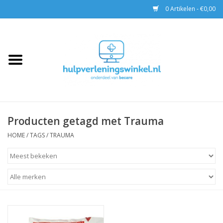
0 Artikelen - €0,00
Home
AED & Reanimatie
BHV
Producten getagd met Trauma
EHBO
HOME
/
TAGS
/
TRAUMA
Pax tassen
Trainingen