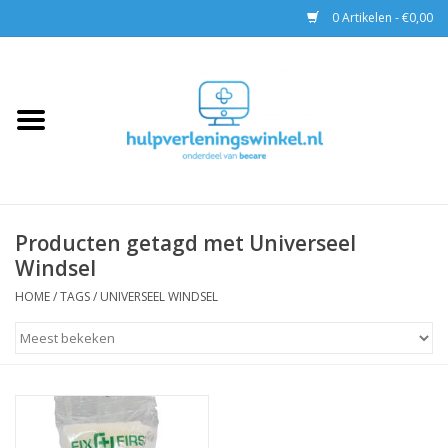
0 Artikelen - €0,00
Home
AED & Reanimatie
BHV
Producten getagd met Universeel
Windsel
EHBO
HOME
/
TAGS
/
UNIVERSEEL WINDSEL
Pax tassen
Trainingen