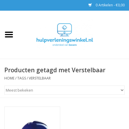
0 Artikelen - €0,00
Home
AED & Reanimatie
BHV
Producten getagd met Verstelbaar
EHBO
HOME
/
TAGS
/
VERSTELBAAR
Pax tassen
Trainingen