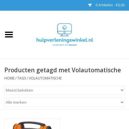
0 Artikelen - €0,00
Home
AED & Reanimatie
BHV
Producten getagd met Volautomatische
EHBO
HOME
/
TAGS
/
VOLAUTOMATISCHE
Pax tassen
Trainingen