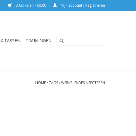
0 Artikelen - €0,00
Mijn account / Registreren
AX TASSEN
TRAININGEN
HOME
/
TAGS
/
WERKPLEKDESINFECTEREN