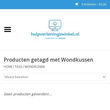
0 Artikelen - €0,00
Home
AED & Reanimatie
BHV
Producten getagd met Wondkussen
EHBO
HOME
/
TAGS
/
WONDKUSSEN
Pax tassen
Trainingen
Geen producten gevonden!...