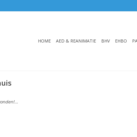
HOME
AED & REANIMATIE
BHV
EHBO
P
huis
onden!...