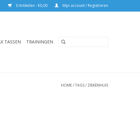
0 Artikelen - €0,00
Mijn account / Registreren
AX TASSEN
TRAININGEN
HOME
/
TAGS
/
ZIEKENHUIS