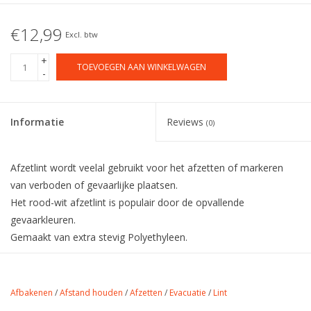
€12,99
Excl. btw
+
TOEVOEGEN AAN WINKELWAGEN
-
Informatie
Reviews
(0)
Afzetlint wordt veelal gebruikt voor het afzetten of markeren
van verboden of gevaarlijke plaatsen.
Het rood-wit afzetlint is populair door de opvallende
gevaarkleuren.
Gemaakt van extra stevig Polyethyleen.
Breedte 75mm.
Lengte 500 meter.
Afbakenen
/
Afstand houden
/
Afzetten
/
Evacuatie
/
Lint