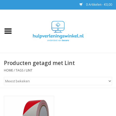
0 Artikelen - €0,00
Home
AED & Reanimatie
BHV
Producten getagd met Lint
EHBO
HOME
/
TAGS
/
LINT
Pax tassen
Trainingen