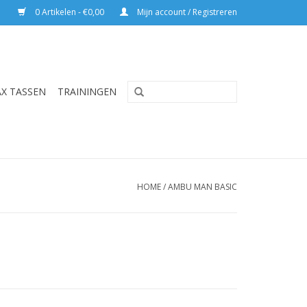
0 Artikelen - €0,00
Mijn account / Registreren
AX TASSEN
TRAININGEN
HOME
/
AMBU MAN BASIC