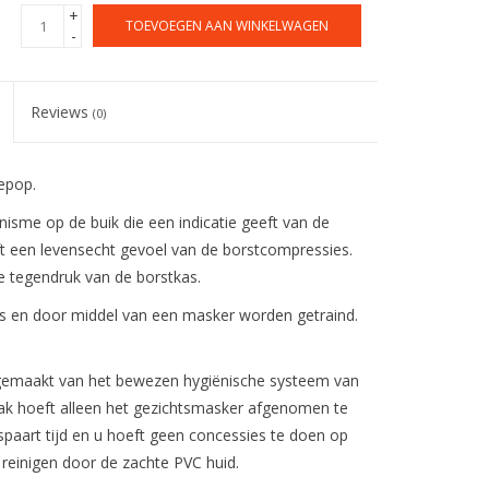
+
TOEVOEGEN AAN WINKELWAGEN
-
Reviews
(0)
epop.
sme op de buik die een indicatie geeft van de
t een levensecht gevoel van de borstcompressies.
e tegendruk van de borstkas.
n door middel van een masker worden getraind.
gemaakt van het bewezen hygiënische systeem van
zak hoeft alleen het gezichtsmasker afgenomen te
spaart tijd en u hoeft geen concessies te doen op
e reinigen door de zachte PVC huid.