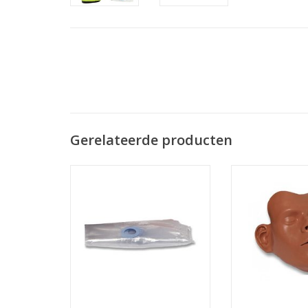
Gerelateerde producten
Ambu Man/Uniman Sam
Ambu Man/U
Longzakjes 100 stuks
Gelaatsmaske
TOEVOEGEN AAN WINKELWAGEN
TOEVOEGEN AAN