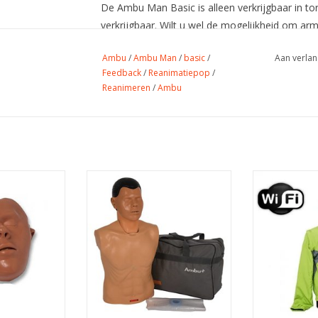
De Ambu Man Basic is alleen verkrijgbaar in to
verkrijgbaar. Wilt u wel de mogelijkheid om ar
feedback? Kijk dan bij de
Ambu Man I Next Gen
Ambu
/
Ambu Man
/
basic
/
Aan verlan
Feedback
/
Reanimatiepop
/
De trainingspop wordt standaard geleverd met 
Reanimeren
/
Ambu
1 Ambu Man Basic
1 Gelaatsmaskers
25 Longzakjes
Speciale draagtas (tevens oefenmat)
niman Sam
Ambu Uniman+ is een
Ambu Man 
rs 5 stuks
voordelige oefenpop met alle
Gen
bekende en gewilde Ambu Kijk-
 WINKELWAGEN
TOEVOEGEN A
luister-voel kenmerken.
TOEVOEGEN AAN WINKELWAGEN