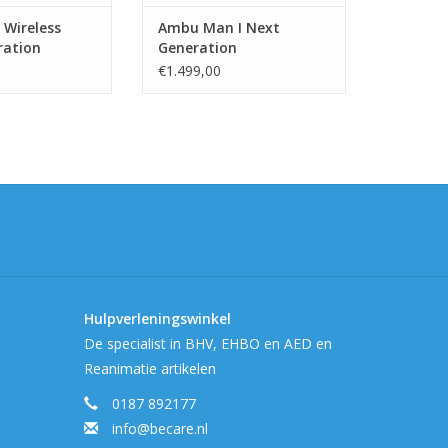
Wireless
Ambu Man I Next
ration
Generation
€1.499,00
Hulpverleningswinkel
De specialist in BHV, EHBO en AED en
Reanimatie artikelen
0187 892177
info@becare.nl