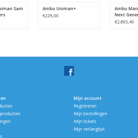
niman Sam
Ambu Uniman+
Ambu Man 
ers
Next Gene
€229,00
€2.865,40
ten
Mijn account
ducten
Registreren
producten
Mijn bestellingen
ingen
Mijn tickets
Mijn verlanglijst
d