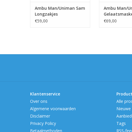
Ambu Man/Uniman Sam
Ambu Man/U
Longzakjes
Gelaatsmask
€59,00
€69,00
Klantenservice
Produc
Over ons
Alle pro
Algemene voorwaarden
Nieuwe 
Disclaimer
Aanbied
Privacy Policy
Tags
Betaalmethoden
RSS-fee