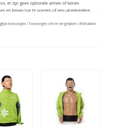
rso, er zijn geen optionele armen of benen
men en benen toe te voegen of een uitgebreidere
eration
glijst toevoegen
/
Toevoegen om te vergelijken
/
Afdrukken
de volgende items:
Wireless Next
Om een situatie zo levensecht te
eration
laten maken is ervoor gezorgd
dat de pop helemaal draadloos
AN WINKELWAGEN
is en in verschillende soorten
omgevingen kan zijn.
TOEVOEGEN AAN WINKELWAGEN