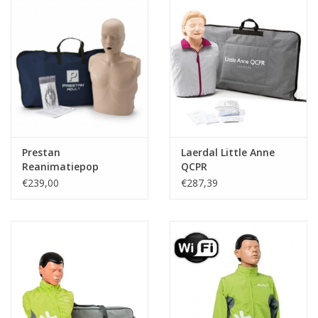
Prestan
Laerdal Little Anne
Reanimatiepop
QCPR
Volwassene
€239,00
€287,39