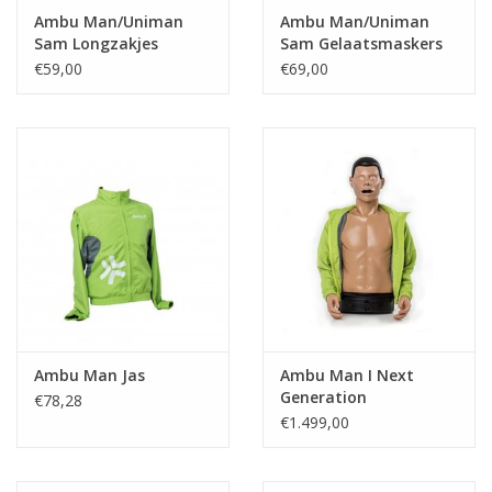
25 Longzakjes
Ambu Man/Uniman
Ambu Man/Uniman
Speciale draagtas
Sam Longzakjes
Sam Gelaatsmaskers
€59,00
€69,00
Optionele uitbreiding:
Longzakjes 100 stuks
Ambu Man Jas
Ambu Man I Next
Generation
€78,28
€1.499,00