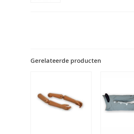
Gerelateerde producten
Ambu Man Armen Los
Broek voor de A
Wireless (exclusi
TOEVOEGEN AAN WINKELWAGEN
benen
TOEVOEGEN AAN