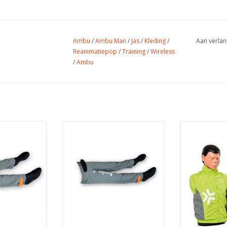
Ambu
/
Ambu Man
/
Jas
/
Kleding
/
Aan verlan
Reanimatiepop
/
Training
/
Wireless
/
Ambu
mbu Man 1 en
Ambu Man Benen Los
Reanimati
ef schoenen en
TOEVOEGEN AAN WINKELWAGEN
TOEVOEGEN A
).
 WINKELWAGEN