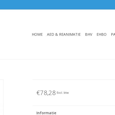
HOME
AED & REANIMATIE
BHV
EHBO
P
€78,28
Excl. btw
Informatie