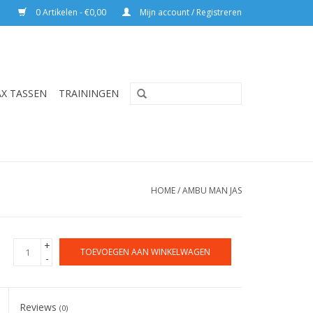
0 Artikelen - €0,00
Mijn account / Registreren
AX TASSEN
TRAININGEN
HOME
/
AMBU MAN JAS
+
TOEVOEGEN AAN WINKELWAGEN
-
Reviews
(0)