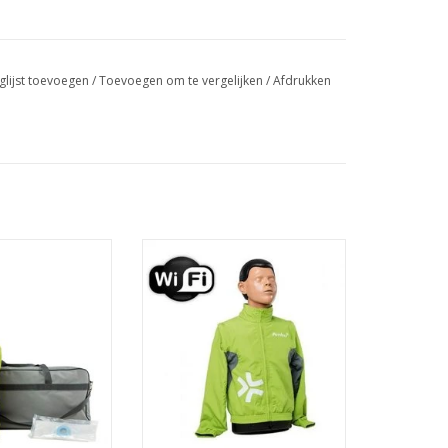
glijst toevoegen
/
Toevoegen om te vergelijken
/
Afdrukken
e pop van AMBU
Ambu Man Wireless Next
Generation
AN WINKELWAGEN
TOEVOEGEN AAN WINKELWAGEN