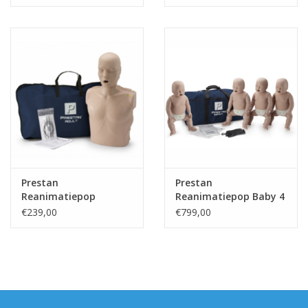
Prestan
Prestan
Reanimatiepop
Reanimatiepop Baby 4
Volwassene
stuks
€239,00
€799,00