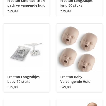
Prestan Kind Gezicht 4
Prestan Longzakjes
pack vervangende huid
kind 50 stuks
€49,00
€35,00
Prestan Longzakjes
Prestan Baby
baby 50 stuks
Vervangende Huid
Gezicht 4-pack
€35,00
€49,00