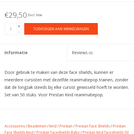
€29,50
Excl. btw
+
TOEVOEGEN AAN WINKELWAGEN
-
Informatie
Reviews
(0)
Door gebruik te maken van deze face shields, kunnen er
meerdere cursisten met dezelfde reanimatiepop trainen, zonder
dat de longzak steeds bij elke cursist gewisseld hoeft te worden.
Set van 50 stuks. Voor Prestan Kind reanimatiepop.
Accessoires
/
Beademen
/
kind
/
Prestan
/
Prestan Face Shields
/
Prestan
Face Shields Kind
/
Prestan Faceshields Baby
/
Prestan kind faceshields 50