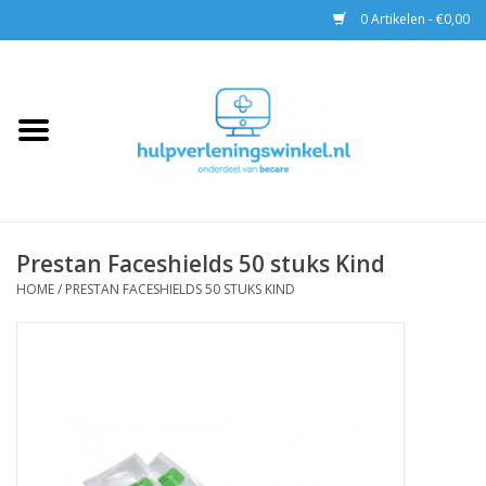
0 Artikelen - €0,00
Home
AED & Reanimatie
BHV
Prestan Faceshields 50 stuks Kind
EHBO
HOME
/
PRESTAN FACESHIELDS 50 STUKS KIND
Pax tassen
Trainingen