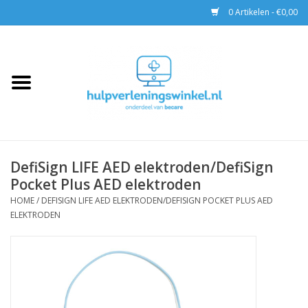
0 Artikelen - €0,00
Home
AED & Reanimatie
BHV
DefiSign LIFE AED elektroden/DefiSign
Pocket Plus AED elektroden
EHBO
HOME
/
DEFISIGN LIFE AED ELEKTRODEN/DEFISIGN POCKET PLUS AED
ELEKTRODEN
Pax tassen
Trainingen