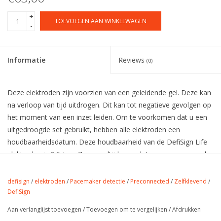
+
TOEVOEGEN AAN WINKELWAGEN
-
Informatie
Reviews
(0)
Deze elektroden zijn voorzien van een geleidende gel. Deze kan
na verloop van tijd uitdrogen. Dit kan tot negatieve gevolgen op
het moment van een inzet leiden. Om te voorkomen dat u een
uitgedroogde set gebruikt, hebben alle elektroden een
houdbaarheidsdatum. Deze houdbaarheid van de DefiSign Life
elektroden is 2,5 jaar. Zorg er altijd voor dat u een ongeopende
elektrodenset, waarvan de vervaldatum nog niet is verlopen op
uw AED heeft aangesloten.
defisign
/
elektroden
/
Pacemaker detectie
/
Preconnected
/
Zelfklevend
/
DefiSign
Kenmerken:
Aan verlanglijst toevoegen
/
Toevoegen om te vergelijken
/
Afdrukken
Pre-connected