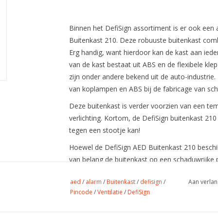
Binnen het DefiSign assortiment is er ook een 
Buitenkast 210. Deze robuuste buitenkast com
Erg handig, want hierdoor kan de kast aan ie
van de kast bestaat uit ABS en de flexibele kl
zijn onder andere bekend uit de auto-industrie
van koplampen en ABS bij de fabricage van sc
Deze buitenkast is verder voorzien van een tem
verlichting. Kortom, de DefiSign buitenkast 21
tegen een stootje kan!
Hoewel de DefiSign AED Buitenkast 210 beschik
van belang de buitenkast op een schaduwrijke pl
namelijk wel te hoge temperaturen, maar functi
aed
/
alarm
/
Buitenkast
/
defisign
/
Aan verlan
directe blootstelling aan te veel zonlicht de hou
Pincode
/
Ventilatie
/
DefiSign
worden. Ook is het waarschijnlijk dat de gel o
mogelijk is dat tijdens een reanimatie het har