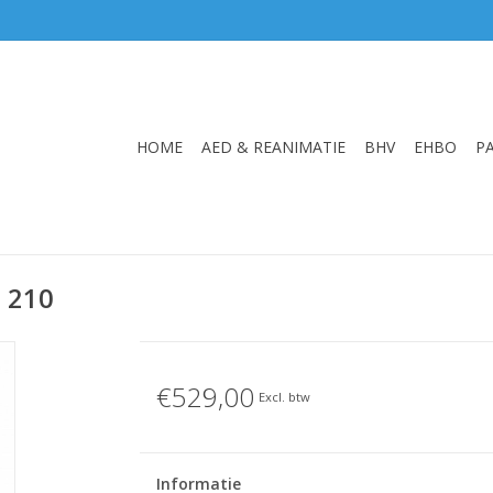
HOME
AED & REANIMATIE
BHV
EHBO
P
t 210
€529,00
Excl. btw
Informatie