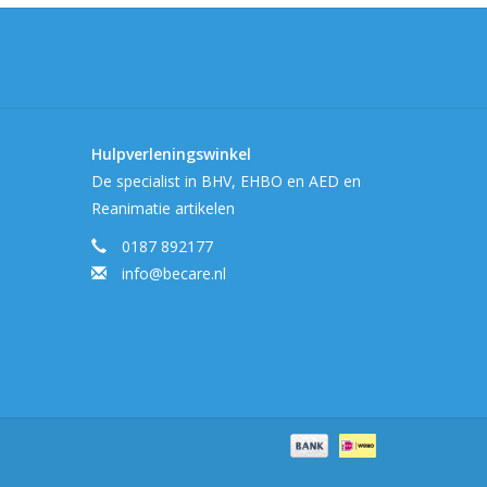
 = 3,5 kg
fabrieksgarantie van 2 jaar geleverd.
?
Hulpverleningswinkel
De specialist in BHV, EHBO en AED en
Reanimatie artikelen
0187 892177
 voor de transformator worden niet meegeleverd.
info@becare.nl