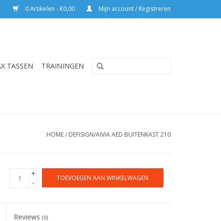
0 Artikelen - €0,00
Mijn account / Registreren
AX TASSEN
TRAININGEN
HOME
/
DEFISIGN/AIVIA AED BUITENKAST 210
+
TOEVOEGEN AAN WINKELWAGEN
-
Reviews
(0)