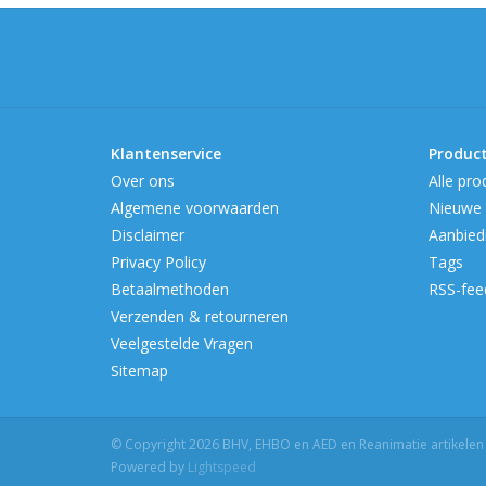
Klantenservice
Produc
Over ons
Alle pro
Algemene voorwaarden
Nieuwe 
Disclaimer
Aanbied
Privacy Policy
Tags
Betaalmethoden
RSS-fee
Verzenden & retourneren
Veelgestelde Vragen
Sitemap
© Copyright 2026 BHV, EHBO en AED en Reanimatie artikelen be
Powered by
Lightspeed