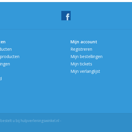
H = 423 mm, L = 388 mm, D = 201 mm, Gewicht
Garantie
De DefiSign AED Buitenkast 210 wordt met een 
Wat wordt er bij uw bestelling meegeleverd
ten
Mijn account
DefiSign AED Buitenkast 210
ducten
Registreren
Transformator
producten
Mijn bestellingen
Handleiding
ingen
Mijn tickets
Mijn verlanglijst
Let op: de bedrading en bevestigingsmateriaal
d
stelt u bij hulpverleningswinkel.nl -