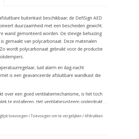
afsluitbare buitenkast beschikbaar; de DefiSign AED
bineert duurzaamheid met een bescheiden gewicht.
dere wand gemonteerd worden. De stevige behuizing
ep is gemaakt van polycarbonaat. Deze materialen
. Zo wordt polycarbonaat gebruikt voor de productie
hokdempers.
peratuurregelaar, luid alarm en dag-nacht
0 met is een geavanceerde afsluitbare wandkast die
t over een goed ventilatiemechanisme, is het toch
ek te installeren. Het ventilatiesysteem onderdrukt
oneert niet als koelelement. Hierdoor kan bij
glijst toevoegen
/
Toevoegen om te vergelijken
/
Afdrukken
dbaarheid van de batterij(en) aanzienlijk verkort
p de elektroden eerder uitdroogt, waardoor het
tritme minder nauwkeurig gemeten wordt. Een