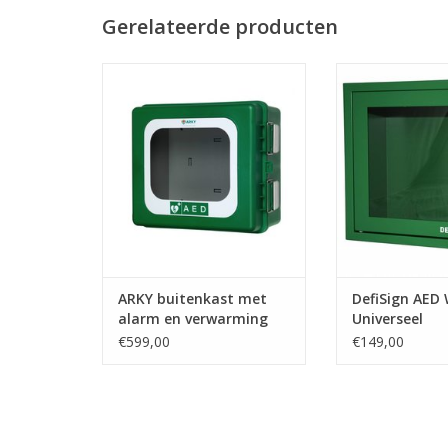
Gerelateerde producten
ARKY buitenkast met alarm en
De DefiSign A
verwarming
Universeel is een
robuuste AED-w
TOEVOEGEN AAN WINKELWAGEN
auditief 
TOEVOEGEN AAN
ARKY buitenkast met
DefiSign AED
alarm en verwarming
Universeel
€599,00
€149,00