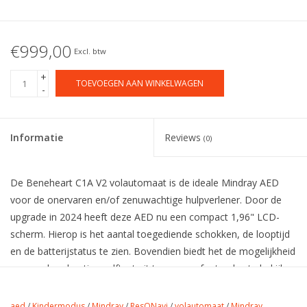
€999,00
Excl. btw
+
TOEVOEGEN AAN WINKELWAGEN
-
Informatie
Reviews
(0)
De Beneheart C1A V2 volautomaat is de ideale Mindray AED
voor de onervaren en/of zenuwachtige hulpverlener. Door de
upgrade in 2024 heeft deze AED nu een compact 1,96" LCD-
scherm. Hierop is het aantal toegediende schokken, de looptijd
en de batterijstatus te zien. Bovendien biedt het de mogelijkheid
om een handmatige zelftest uit te voeren, foutcodes te bekijken
en de systeemversie te controleren. Bij het inzetten van deze
AED wordt bij het plaatsen van de elektroden visuele
aed
/
Kindermodus
/
Mindray
/
ResQNavi
/
volautomaat
/
Mindray