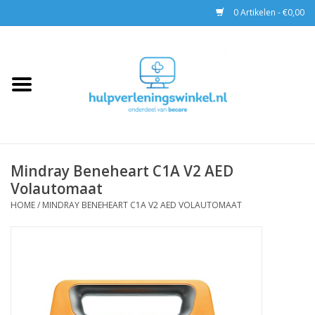
0 Artikelen - €0,00
Home
AED & Reanimatie
BHV
Mindray Beneheart C1A V2 AED
Volautomaat
EHBO
HOME
/
MINDRAY BENEHEART C1A V2 AED VOLAUTOMAAT
Pax tassen
Trainingen