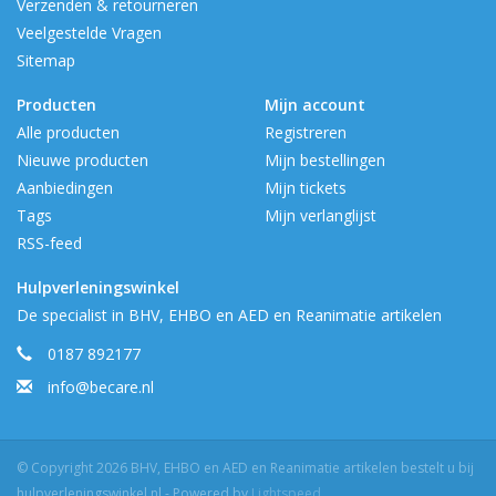
Verzenden & retourneren
Veelgestelde Vragen
Sitemap
Producten
Mijn account
Alle producten
Registreren
Nieuwe producten
Mijn bestellingen
Aanbiedingen
Mijn tickets
Tags
Mijn verlanglijst
RSS-feed
Hulpverleningswinkel
De specialist in BHV, EHBO en AED en Reanimatie artikelen
0187 892177
info@becare.nl
© Copyright 2026 BHV, EHBO en AED en Reanimatie artikelen bestelt u bij
hulpverleningswinkel.nl - Powered by
Lightspeed