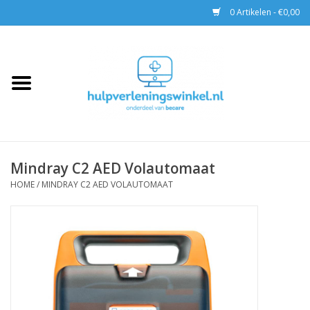
0 Artikelen - €0,00
Home
AED & Reanimatie
BHV
Mindray C2 AED Volautomaat
EHBO
HOME
/
MINDRAY C2 AED VOLAUTOMAAT
Pax tassen
Trainingen