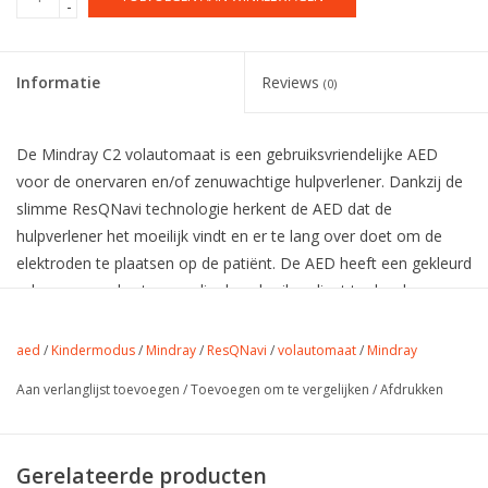
-
Informatie
Reviews
(0)
De Mindray C2 volautomaat is een gebruiksvriendelijke AED
voor de onervaren en/of zenuwachtige hulpverlener. Dankzij de
slimme ResQNavi technologie herkent de AED dat de
hulpverlener het moeilijk vindt en er te lang over doet om de
elektroden te plaatsen op de patiënt. De AED heeft een gekleurd
scherm waar de stappen die de gebruiker dient te doorlopen
tijdens het reanimatie proces duidelijk op worden weergegeven
aan de hand van afbeeldingen en ondersteunende tekst. Dit
aed
/
Kindermodus
/
Mindray
/
ResQNavi
/
volautomaat
/
Mindray
samen met de gesproken instructies en de hoorbare
Aan verlanglijst toevoegen
/
Toevoegen om te vergelijken
/
Afdrukken
metronoom tijdens het toedienen van de borstcompressies is
de AED met gemak door iedereen te bedienen. Daarbij is de
AED direct klaar voor gebruik, dankzij de ‘pre-connected’ AED
Gerelateerde producten
elektroden.