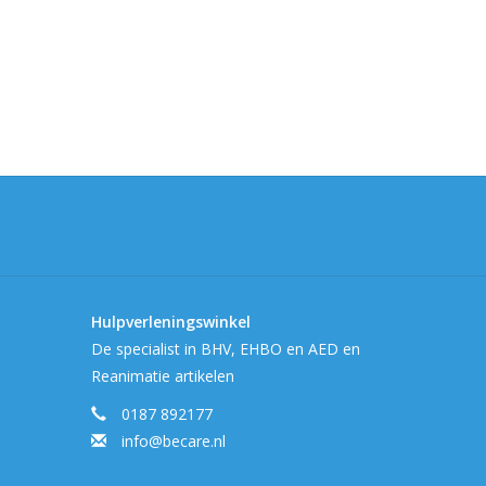
Hulpverleningswinkel
De specialist in BHV, EHBO en AED en
Reanimatie artikelen
0187 892177
info@becare.nl