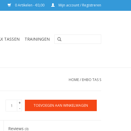
0 Artikelen - €0,00
Mijn account / Registreren
AX TASSEN
TRAININGEN
HOME
/
EHBO TAS S
+
TOEVOEGEN AAN WINKELWAGEN
-
Reviews
(0)