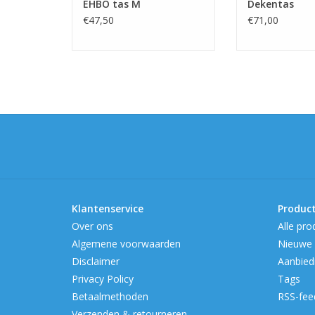
EHBO tas M
Dekentas
€47,50
€71,00
Klantenservice
Produc
Over ons
Alle pro
Algemene voorwaarden
Nieuwe 
Disclaimer
Aanbied
Privacy Policy
Tags
Betaalmethoden
RSS-fee
Verzenden & retourneren