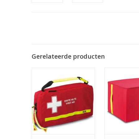
Gerelateerde producten
EHBO tas M
Deken
Afmetingen: 24x13x6 cm
Afmetingen: 6
Volume: 1,8 liter
Volume: 1
Gewicht: 0,2 kg
Gewicht: 
Materiaal: 
TOEVOEGEN AAN WINKELWAGEN
TOEVOEGEN AAN