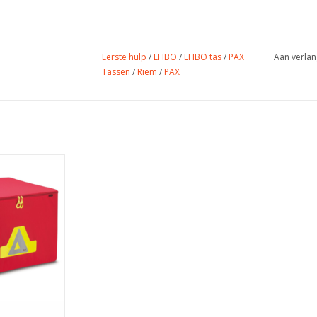
Eerste hulp
/
EHBO
/
EHBO tas
/
PAX
Aan verlan
Tassen
/
Riem
/
PAX
tas
0x39x52 cm
21,7 L
1,1 kg
PAX-Plan
 WINKELWAGEN