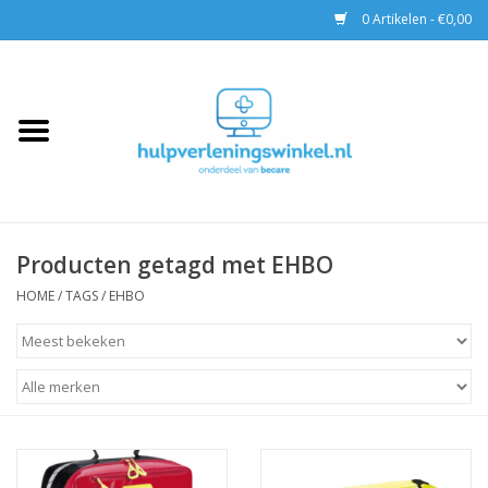
0 Artikelen - €0,00
Home
AED & Reanimatie
BHV
Producten getagd met EHBO
EHBO
HOME
/
TAGS
/
EHBO
Pax tassen
Trainingen