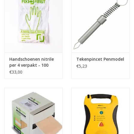
Handschoenen nitrile
Tekenpincet Penmodel
per 4 verpakt - 100
€5,23
stuks
€33,00