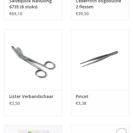
Salvequick Navulling
Cederroth oogdouche
6735 (6 stuks)
2 flessen
€69,10
€39,50
Lister Verbandschaar
Pincet
€3,50
€3,38