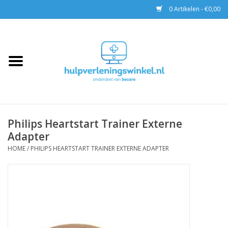
0 Artikelen - €0,00
Home
AED & Reanimatie
BHV
Philips Heartstart Trainer Externe
Adapter
EHBO
HOME
/
PHILIPS HEARTSTART TRAINER EXTERNE ADAPTER
Pax tassen
Trainingen