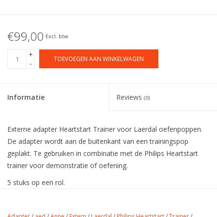
€99,00
Excl. btw
+
TOEVOEGEN AAN WINKELWAGEN
-
Informatie
Reviews
(0)
Externe adapter Heartstart Trainer voor Laerdal oefenpoppen.
De adapter wordt aan de buitenkant van een trainingspop
geplakt. Te gebruiken in combinatie met de Philips Heartstart
trainer voor demonstratie of oefening.
5 stuks op een rol.
Adapter
/
aed
/
Anne
/
Extern
/
Laerdal
/
Philips Heartstart
/
Trainer
/