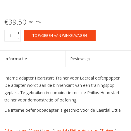
€39,50
Excl. btw
+
TOEVOEGEN AAN WINKELWAGEN
-
Informatie
Reviews
(0)
Interne adapter Heartstart Trainer voor Laerdal oefenpoppen.
De adapter wordt aan de binnenkant van een trainingspop
geplakt. Te gebruiken in combinatie met de Philips Heartstart
trainer voor demonstratie of oefening.
De interne oefenpopadapter is geschikt voor de Laerdal Little
Anne en de Laerdal Resusci Anne.
Adapter
/
aed
/
Anne
/
Intern
/
Laerdal
/
Philips Heartstart
/
Trainer
/