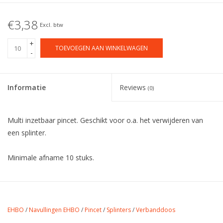
€3,38
Excl. btw
+
TOEVOEGEN AAN WINKELWAGEN
-
Informatie
Reviews
(0)
Multi inzetbaar pincet. Geschikt voor o.a. het verwijderen van
een splinter.
Minimale afname 10 stuks.
EHBO
/
Navullingen EHBO
/
Pincet
/
Splinters
/
Verbanddoos