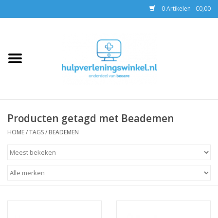
0 Artikelen - €0,00
Home
AED & Reanimatie
BHV
Producten getagd met Beademen
EHBO
HOME
/
TAGS
/
BEADEMEN
Pax tassen
Trainingen