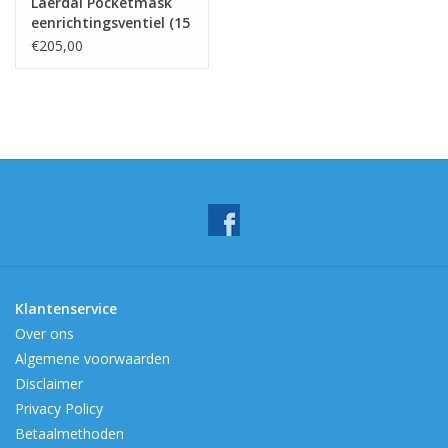
Laerdal Pocketmask
eenrichtingsventiel (15
stuks)
€205,00
Klantenservice
Over ons
Algemene voorwaarden
Disclaimer
Privacy Policy
Betaalmethoden