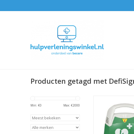
Producten getagd met DefiSig
DefiSign LIFE Onl
Min: €
0
Max: €
2000
TOEVOEGEN AAN WI