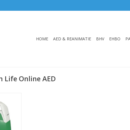
HOME
AED & REANIMATIE
BHV
EHBO
P
n Life Online AED
ine AED
NKELWAGEN