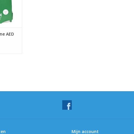
ine AED
ten
Mijn account