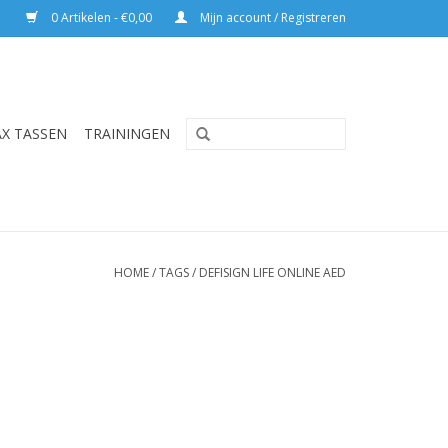
0 Artikelen - €0,00
Mijn account / Registreren
AX TASSEN
TRAININGEN
HOME
/
TAGS
/
DEFISIGN LIFE ONLINE AED