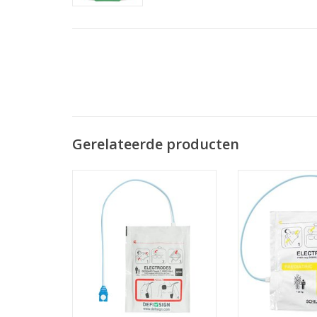
Gerelateerde producten
Deze elektroden set is
De DefiSi
toepasbaar voor volwassenen
kinderelektro
voor de LIFE AED en voor
worden gebruikt
volwassenen en kinderen bij de
van 1 tot 8 jaar 
Pocket Plus AED.
onder de
TOEVOEGEN AAN WINKELWAGEN
TOEVOEGEN AAN