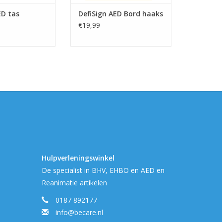
ED tas
DefiSign AED Bord haaks
€19,99
er inzet 2,5 jaar)
et 6 jaar)
nder inzet 6 jaar - gratis vervanging bij
scuekit na inzet van AED
Hulpverleningswinkel
odieke vervanging van batterij en elektroden
De specialist in BHV, EHBO en AED en
 jaar.
Reanimatie artikelen
0187 892177
info@becare.nl