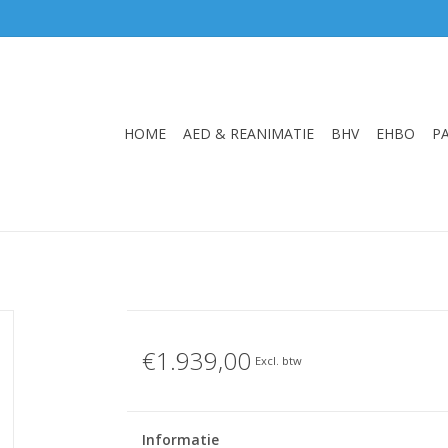
HOME
AED & REANIMATIE
BHV
EHBO
P
€1.939,00
Excl. btw
Informatie