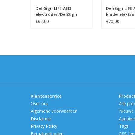
DefiSign LIFE AED
DefiSign LIFE
elektroden/DefiSign
kinderelektr
Pocket Plus AED
€63,00
€70,00
elektroden
Klantenservice
Produc
Over ons
Alle pro
Algemene voorwaarden
Nieuwe 
Disclaimer
Aanbied
Privacy Policy
Tags
Betaalmethoden
RSS-fee