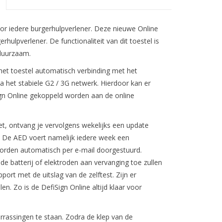
or iedere burgerhulpverlener. Deze nieuwe Online
hulpverlener. De functionaliteit van dit toestel is
 duurzaam.
 het toestel automatisch verbinding met het
a het stabiele G2 / 3G netwerk. Hierdoor kan er
Sign Online gekoppeld worden aan de online
, ontvang je vervolgens wekelijks een update
D. De AED voert namelijk iedere week een
 worden automatisch per e-mail doorgestuurd.
de batterij of elektroden aan vervanging toe zullen
port met de uitslag van de zelftest. Zijn er
en. Zo is de DefiSign Online altijd klaar voor
errassingen te staan. Zodra de klep van de