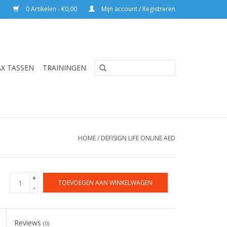
0 Artikelen - €0,00
Mijn account / Registreren
AX TASSEN
TRAININGEN
HOME
/
DEFISIGN LIFE ONLINE AED
+
TOEVOEGEN AAN WINKELWAGEN
-
Reviews
(0)