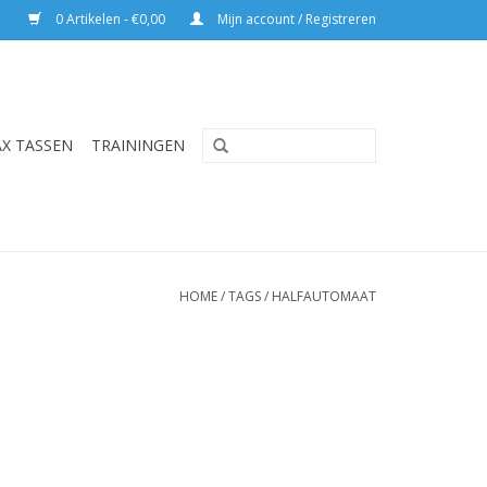
0 Artikelen - €0,00
Mijn account / Registreren
AX TASSEN
TRAININGEN
HOME
/
TAGS
/
HALFAUTOMAAT