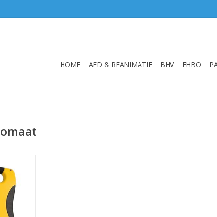
HOME
AED & REANIMATIE
BHV
EHBO
P
tomaat
line
 eenvoudige
NKELWAGEN