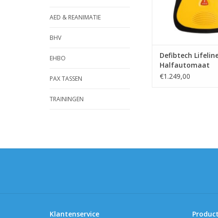
AED & REANIMATIE
BHV
Defibtech Lifelin
EHBO
Halfautomaat
€1.249,00
PAX TASSEN
TRAININGEN
Klantenservice
Produc