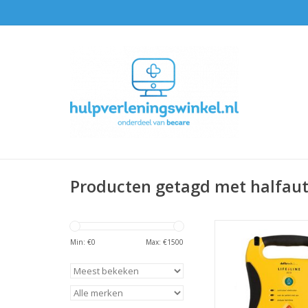
Producten getagd met halfau
Defibtech Life
Halfautomatisch met
Min: €
0
Max: €
1500
bediening
TOEVOEGEN AAN WI