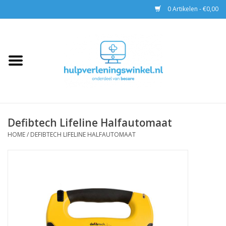
0 Artikelen - €0,00
Home
AED & Reanimatie
BHV
Defibtech Lifeline Halfautomaat
EHBO
HOME
/
DEFIBTECH LIFELINE HALFAUTOMAAT
Pax tassen
Trainingen