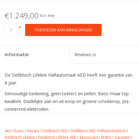
€1.249,00
Excl. btw
+
TOEVOEGEN AAN WINKELWAGEN
-
Informatie
Reviews
(0)
De Defibtech Lifeline Halfautomaat AED heeft een garantie van
8 jaar.
Eenvoudige bediening, geen toeters en bellen. Basic maar top
kwaliteit. Duidelijke aan en uit knop en groene schokknop, pre-
connected elektroden.
Weinig woorden voor een AED die zich al meer dan 10 jaar
bewezen heeft op de Nederlandse markt.
aed
/
basic
/
becare
/
Defibtech AED
/
Defibtech AED Halfautomatisch
/
Defibtech Lifeline
/
Defibtech Lifeline AED
/
Eenvoudig
/
EHBO
/
Garantie
/
De AED wordt standaard geleverd met de volgende items: