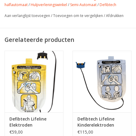
halfautomaat
/
Hulpverleningswinkel
/
Semi-Automaat
/
Defibtech
Defibtech Lifeline elektroden voor volwassenen
Defibtech Lifeline lithium 9V batterij (2 jaar)
Aan verlanglijst toevoegen
/
Toevoegen om te vergelijken
/
Afdrukken
Defibtech Lifeline Batterij (7 jaar in stand-by)
AED rescuekit
AED sticker
Gerelateerde producten
Nederlandse handleiding
GRATIS bezorging binnen Nederland
GRATIS opname in ons databestand voor periodieke
vervanging van batterij en elektrode
Defibtech Lifeline
Defibtech Lifeline
Elektroden
Kinderelektroden
€59,00
€115,00