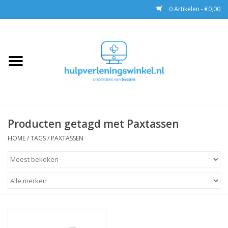
0 Artikelen - €0,00
Home
AED & Reanimatie
BHV
Producten getagd met Paxtassen
EHBO
HOME
/
TAGS
/
PAXTASSEN
Pax tassen
Trainingen