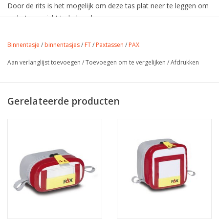
Door de rits is het mogelijk om deze tas plat neer te leggen om
zo het overzicht te behouden.
Afmetingen: 17 x 21 x 8 cm
Binnentasje
/
binnentasjes
/
FT
/
Paxtassen
/
PAX
Volume: 2,9 liter
Aan verlanglijst toevoegen
/
Toevoegen om te vergelijken
/
Afdrukken
Indien u meerdere maten wilt bestellen, is het ook mogelijk om
een set samen te stellen. Neem
contact
met ons op voor de
diverse mogelijkheden.
Gerelateerde producten