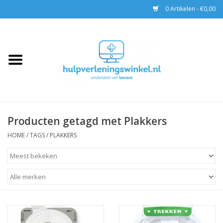
0 Artikelen - €0,00
Home
AED & Reanimatie
BHV
Producten getagd met Plakkers
EHBO
HOME
/
TAGS
/
PLAKKERS
Pax tassen
Trainingen