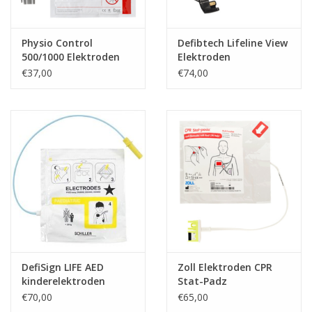
Physio Control
Defibtech Lifeline View
500/1000 Elektroden
Elektroden
(Quick Combo)
Volwassenen
€37,00
€74,00
DefiSign LIFE AED
Zoll Elektroden CPR
kinderelektroden
Stat-Padz
€70,00
€65,00