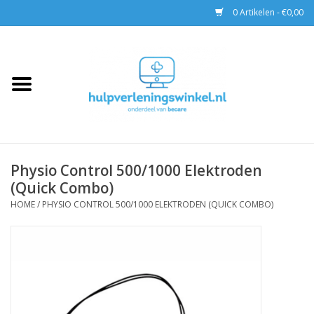
0 Artikelen - €0,00
Home
AED & Reanimatie
BHV
Physio Control 500/1000 Elektroden
(Quick Combo)
EHBO
HOME
/
PHYSIO CONTROL 500/1000 ELEKTRODEN (QUICK COMBO)
Pax tassen
Trainingen