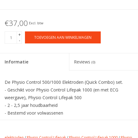
€37,00
Excl. btw
+
TOEVOEGEN AAN WINKELWAGEN
-
Informatie
Reviews
(0)
De Physio Control 500/1000 Elektroden (Quick Combo) set.
- Geschikt voor Physio Control Lifepak 1000 (en met ECG
weergave), Physio Control Lifepak 500
- 2 - 2,5 jaar houdbaarheid
- Bestemd voor volwassenen
elektroden
/
Physio Control Lifepak
/
Physio Control Lifepak 1000
/
Physio