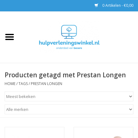
0 Artikelen - €0,00
Home
AED & Reanimatie
BHV
Producten getagd met Prestan Longen
EHBO
HOME
/
TAGS
/
PRESTAN LONGEN
Pax tassen
Trainingen