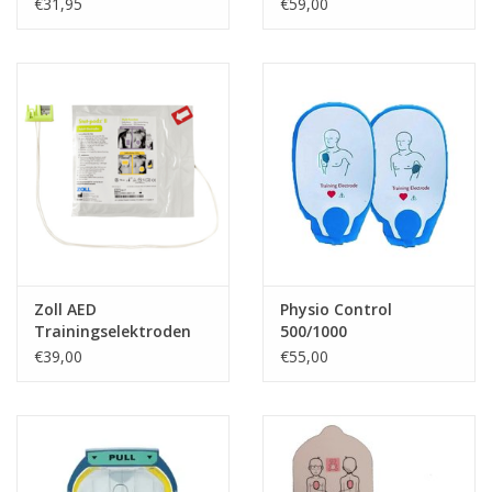
paar)
CPR-D
€31,95
€59,00
Zoll AED
Physio Control
Trainingselektroden
500/1000
Stat-Padz II
Trainingselektroden
€39,00
€55,00