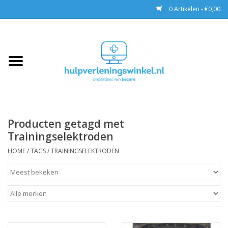
0 Artikelen - €0,00
Home
AED & Reanimatie
BHV
Producten getagd met
Trainingselektroden
EHBO
HOME
/
TAGS
/
TRAININGSELEKTRODEN
Pax tassen
Trainingen