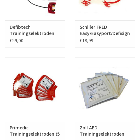
Defibtech
Schiller FRED
Trainingselektroden
Easy/Easyport/Defisign
Lifeline View (met
trainingselektroden
€59,00
€18,99
stekker)
Primedic
Zoll AED
Trainingselektroden (5
Trainingselektroden