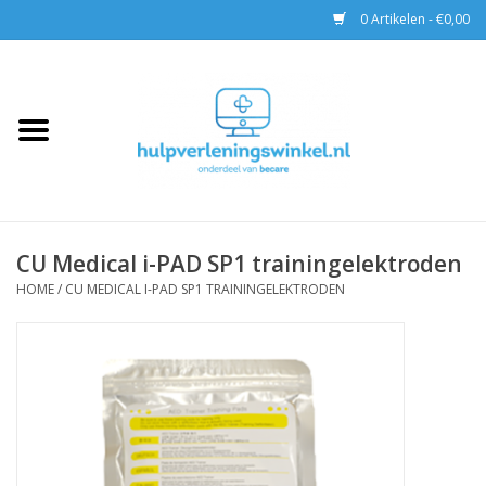
0 Artikelen - €0,00
Home
AED & Reanimatie
BHV
CU Medical i-PAD SP1 trainingelektroden
EHBO
HOME
/
CU MEDICAL I-PAD SP1 TRAININGELEKTRODEN
Pax tassen
Trainingen